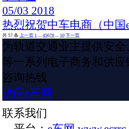
05/03
2018
热烈祝贺中车电商（中国
共
57
条
上一页
1
...
4
5
6
7
8
...
10
下一页
为轨道交通业主提供安全
等一系列电子商务和供应
咨询热线
访问e车网
联系我们
平台：
e车网 www.ecrrc