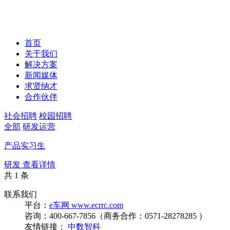
首页
关于我们
解决方案
新闻媒体
求贤纳才
合作伙伴
社会招聘
校园招聘
全部
研发
运营
产品实习生
研发
查看详情
共
1
条
联系我们
平台：
e车网 www.ecrrc.com
咨询：400-667-7856（商务合作：0571-28278285 ）
友情链接：
中数智科